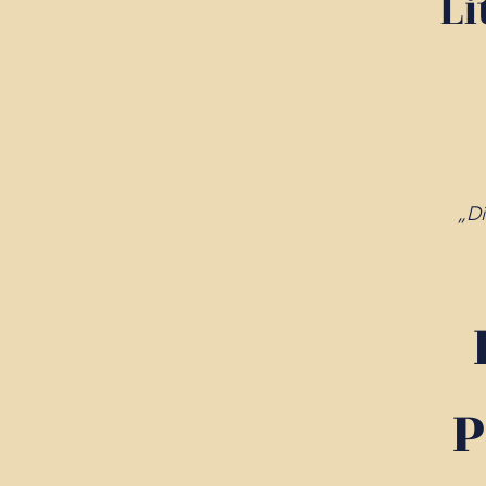
Li
„Di
P